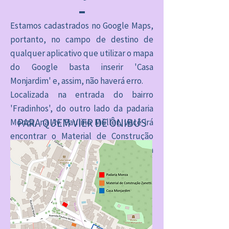
Estamos cadastrados no Google Maps,
portanto, no campo de destino de
qualquer aplicativo que utilizar o mapa
do Google basta inserir 'Casa
Monjardim' e, assim, não haverá erro.
Localizada na entrada do bairro
'Fradinhos', do outro lado da padaria
PARA QUEM VIER DE ÔNIBUS
Monza, na Av. Paulino Müller, você irá
encontrar o Material de Construção
Zanetti. E nossa rua está localizada
exatamente atrás desta loja!