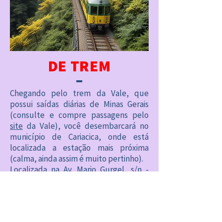
DE TREM
Chegando pelo trem da Vale, que
possui saídas diárias de Minas Gerais
(consulte e compre passagens pelo
site
da Vale), você desembarcará no
município de Cariacica, onde está
localizada a estação mais próxima
(calma, ainda assim é muito pertinho).
Localizada na Av. Mario Gurgel, s/n -
Jardim América, Cariacica - ES, a
Estação Pedro Nolasco está a 7,6 km da
Casa Monjardim (viu, a mesma distância
do aeroporto, que fica em Vitória).